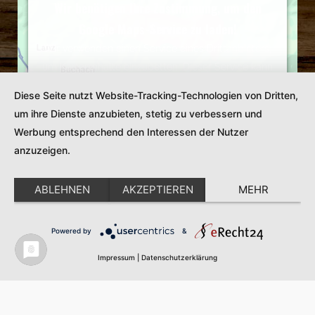
Wir benötigen Ihre Zustimmung, um den
Google Maps-Service zu laden!
Wir verwenden einen Service eines Drittanbieters,
um Karteninhalte einzubetten. Dieser Service kann
Daten zu Ihren Aktivitäten sammeln. Bitte lesen Sie
Diese Seite nutzt Website-Tracking-Technologien von Dritten,
die Details durch und stimmen Sie der Nutzung des
um ihre Dienste anzubieten, stetig zu verbessern und
Service zu, um diese Karte anzuzeigen.
Werbung entsprechend den Interessen der Nutzer
Mehr Informationen
anzuzeigen.
Akzeptieren
ABLEHNEN
AKZEPTIEREN
MEHR
Powered by
Usercentrics Consent Management
Powered by
&
Platform
Impressum
|
Datenschutzerklärung