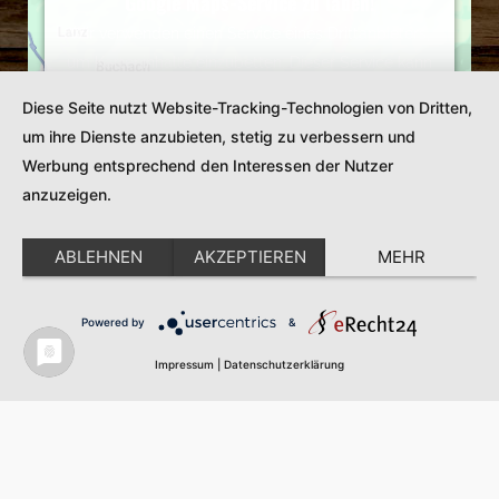
Google Maps-Service zu laden!
Wir verwenden einen Service eines Drittanbieters,
um Karteninhalte einzubetten. Dieser Service kann
Daten zu Ihren Aktivitäten sammeln. Bitte lesen Sie
Diese Seite nutzt Website-Tracking-Technologien von Dritten,
die Details durch und stimmen Sie der Nutzung des
um ihre Dienste anzubieten, stetig zu verbessern und
Service zu, um diese Karte anzuzeigen.
Werbung entsprechend den Interessen der Nutzer
Mehr Informationen
anzuzeigen.
Akzeptieren
ABLEHNEN
AKZEPTIEREN
MEHR
Powered by
Usercentrics Consent Management
Powered by
&
Platform
Impressum
|
Datenschutzerklärung