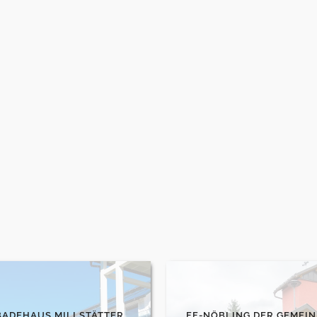
BADEHAUS MILLSTÄTTER
FF-NÖBLING DER GEMEIN