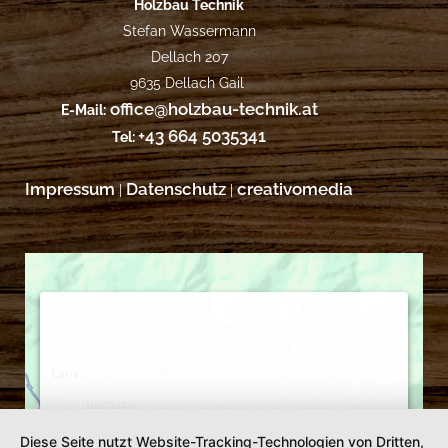
Holzbau Technik
Stefan Wassermann
Dellach 207
9635 Dellach Gail
office@holzbau-technik.at
E-Mail:
+43 664 5035341
Tel:
Impressum
Datenschutz
creativomedia
|
|
Wir benötigen Ihre Zustimmung, um den
Google Maps-Service zu laden!
Wir verwenden einen Service eines Drittanbieters,
um Karteninhalte einzubetten. Dieser Service kann
Daten zu Ihren Aktivitäten sammeln. Bitte lesen Sie
Diese Seite nutzt Website-Tracking-Technologien von Dritten,