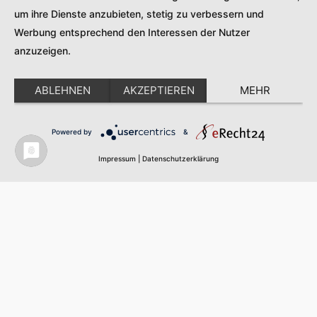
die Details durch und stimmen Sie der Nutzung des
um ihre Dienste anzubieten, stetig zu verbessern und
Service zu, um diese Karte anzuzeigen.
Werbung entsprechend den Interessen der Nutzer
Mehr Informationen
anzuzeigen.
Akzeptieren
ABLEHNEN
AKZEPTIEREN
MEHR
Powered by
Usercentrics Consent Management
Powered by
&
Platform
Impressum
|
Datenschutzerklärung