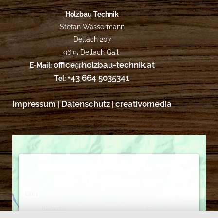
Holzbau Technik
Stefan Wassermann
Dellach 207
9635 Dellach Gail
office@holzbau-technik.at
E-Mail:
+43 664 5035341
Tel:
Impressum
Datenschutz
creativomedia
|
|
Wir benötigen Ihre Zustimmung, um den
Google Maps-Service zu laden!
Wir verwenden einen Service eines Drittanbieters,
um Karteninhalte einzubetten. Dieser Service kann