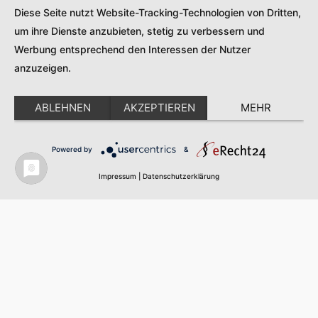
Daten zu Ihren Aktivitäten sammeln. Bitte lesen Sie
Diese Seite nutzt Website-Tracking-Technologien von Dritten,
die Details durch und stimmen Sie der Nutzung des
um ihre Dienste anzubieten, stetig zu verbessern und
Service zu, um diese Karte anzuzeigen.
Werbung entsprechend den Interessen der Nutzer
Mehr Informationen
anzuzeigen.
Akzeptieren
ABLEHNEN
AKZEPTIEREN
MEHR
Powered by
Usercentrics Consent Management
Powered by
&
Platform
Impressum
|
Datenschutzerklärung