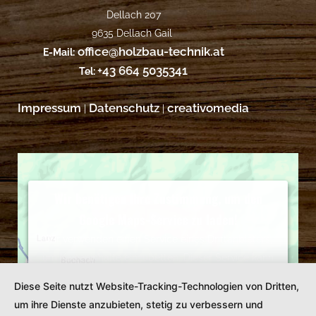
Dellach 207
9635 Dellach Gail
office@holzbau-technik.at
E-Mail:
+43 664 5035341
Tel:
Impressum
Datenschutz
creativomedia
|
|
Wir benötigen Ihre Zustimmung, um den
Google Maps-Service zu laden!
Wir verwenden einen Service eines Drittanbieters,
um Karteninhalte einzubetten. Dieser Service kann
Daten zu Ihren Aktivitäten sammeln. Bitte lesen Sie
Diese Seite nutzt Website-Tracking-Technologien von Dritten,
die Details durch und stimmen Sie der Nutzung des
um ihre Dienste anzubieten, stetig zu verbessern und
Service zu, um diese Karte anzuzeigen.