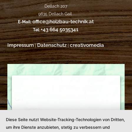
Dellach 207
9635 Dellach Gail
office@holzbau-technik.at
E-Mail:
+43 664 5035341
Tel:
Impressum
Datenschutz
creativomedia
|
|
Wir benötigen Ihre Zustimmung, um den
Google Maps-Service zu laden!
Wir verwenden einen Service eines Drittanbieters,
um Karteninhalte einzubetten. Dieser Service kann
Daten zu Ihren Aktivitäten sammeln. Bitte lesen Sie
Diese Seite nutzt Website-Tracking-Technologien von Dritten,
die Details durch und stimmen Sie der Nutzung des
um ihre Dienste anzubieten, stetig zu verbessern und
Service zu, um diese Karte anzuzeigen.