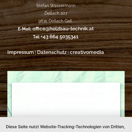
Stefan Wassermann
Dellach 207
9635 Dellach Gail
office@holzbau-technik.at
E-Mail:
+43 664 5035341
Tel:
Impressum
Datenschutz
creativomedia
|
|
Wir benötigen Ihre Zustimmung, um den
Google Maps-Service zu laden!
Wir verwenden einen Service eines Drittanbieters,
um Karteninhalte einzubetten. Dieser Service kann
Daten zu Ihren Aktivitäten sammeln. Bitte lesen Sie
Diese Seite nutzt Website-Tracking-Technologien von Dritten,
die Details durch und stimmen Sie der Nutzung des