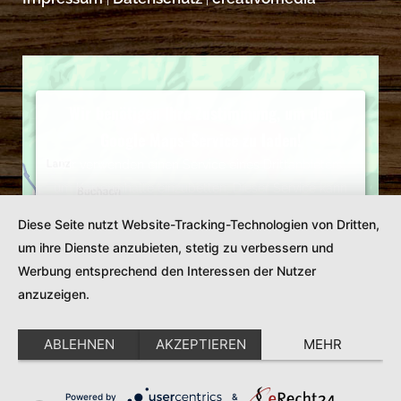
Wir benötigen Ihre Zustimmung, um den
Google Maps-Service zu laden!
Wir verwenden einen Service eines Drittanbieters,
um Karteninhalte einzubetten. Dieser Service kann
Daten zu Ihren Aktivitäten sammeln. Bitte lesen Sie
Diese Seite nutzt Website-Tracking-Technologien von Dritten,
die Details durch und stimmen Sie der Nutzung des
um ihre Dienste anzubieten, stetig zu verbessern und
Service zu, um diese Karte anzuzeigen.
Werbung entsprechend den Interessen der Nutzer
Mehr Informationen
anzuzeigen.
Akzeptieren
ABLEHNEN
AKZEPTIEREN
MEHR
Powered by
Usercentrics Consent Management
Powered by
&