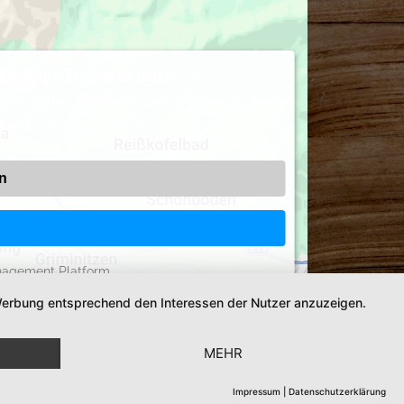
gle Maps-Service zu laden!
einzubetten. Dieser Service kann Daten zu Ihren
 Sie der Nutzung des Service zu, um diese Karte
n
nagement Platform
d Werbung entsprechend den Interessen der Nutzer anzuzeigen.
MEHR
Impressum
|
Datenschutzerklärung