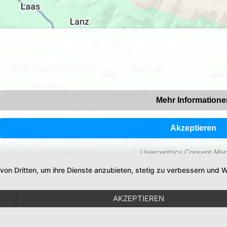
Wir benötigen Ihre Zustimmung, um den Goo
Wir verwenden einen Service eines Drittanbieters, um Karteninhalte 
Aktivitäten sammeln. Bitte lesen Sie die Details durch und stimmen
anzuzeigen.
Mehr Informatione
Akzeptieren
Powered by
Usercentrics Consent Ma
 von Dritten, um ihre Dienste anzubieten, stetig zu verbessern un
AKZEPTIEREN