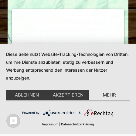
Wir benötigen Ihre Zustimmung, um den
Google Maps-Service zu laden!
Wir verwenden einen Service eines Drittanbieters,
um Karteninhalte einzubetten. Dieser Service kann
Daten zu Ihren Aktivitäten sammeln. Bitte lesen Sie
Diese Seite nutzt Website-Tracking-Technologien von Dritten,
die Details durch und stimmen Sie der Nutzung des
um ihre Dienste anzubieten, stetig zu verbessern und
Service zu, um diese Karte anzuzeigen.
Werbung entsprechend den Interessen der Nutzer
Mehr Informationen
anzuzeigen.
Akzeptieren
ABLEHNEN
AKZEPTIEREN
MEHR
Powered by
Usercentrics Consent Management
Powered by
&
Platform
Impressum
|
Datenschutzerklärung