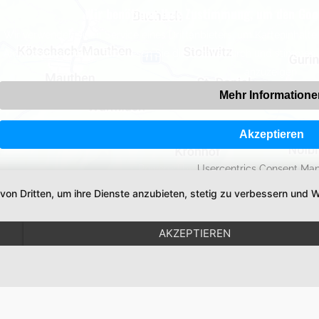
Wir benötigen Ihre Zustimmung, um den Goo
Wir verwenden einen Service eines Drittanbieters, um Karteninhalte 
Aktivitäten sammeln. Bitte lesen Sie die Details durch und stimmen
anzuzeigen.
Mehr Informatione
Akzeptieren
Powered by
Usercentrics Consent Ma
 von Dritten, um ihre Dienste anzubieten, stetig zu verbessern un
AKZEPTIEREN