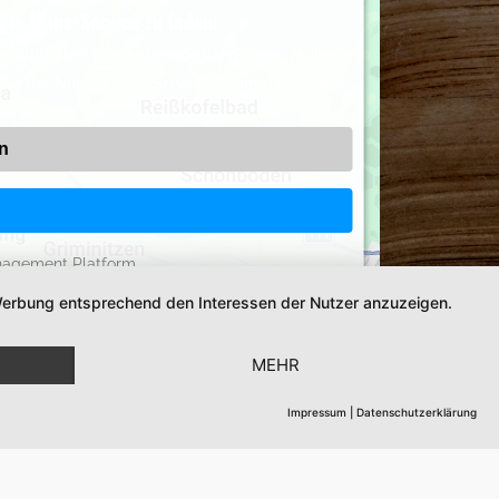
gle Maps-Service zu laden!
einzubetten. Dieser Service kann Daten zu Ihren
 Sie der Nutzung des Service zu, um diese Karte
n
nagement Platform
d Werbung entsprechend den Interessen der Nutzer anzuzeigen.
MEHR
Impressum
|
Datenschutzerklärung