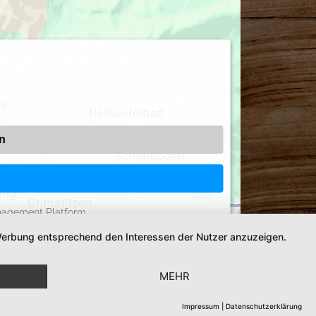
gle Maps-Service zu laden!
einzubetten. Dieser Service kann Daten zu Ihren
 Sie der Nutzung des Service zu, um diese Karte
n
nagement Platform
d Werbung entsprechend den Interessen der Nutzer anzuzeigen.
MEHR
Impressum
|
Datenschutzerklärung