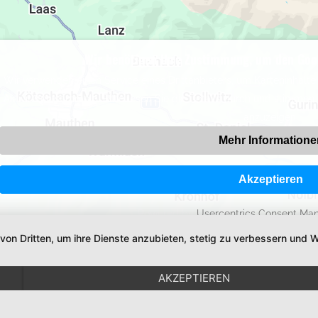
Wir benötigen Ihre Zustimmung, um den Goo
Wir verwenden einen Service eines Drittanbieters, um Karteninhalte 
Aktivitäten sammeln. Bitte lesen Sie die Details durch und stimmen
anzuzeigen.
Mehr Informatione
Akzeptieren
Powered by
Usercentrics Consent Ma
 von Dritten, um ihre Dienste anzubieten, stetig zu verbessern un
AKZEPTIEREN